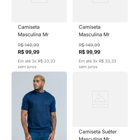
8
º
calça masculina
9
º
jaqueta masculina
Camiseta
Camiseta
10
º
jaqueta feminina
Masculina Mr
Masculina Mr
Kitsch Tricô
Kitsch Tricô
R$
149
,
99
R$
149
,
99
Canelado Com
Canelado Com
R$
99
,
99
R$
99
,
99
Textura Gola
Textura Gola
Em até
3
x
R$
33
,
33
Em até
3
x
R$
33
,
33
Redonda Marrom
Redonda Preto
sem juros
sem juros
Camiseta Suéter
Masculina Mr