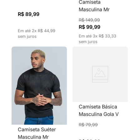
Rendado Vazado
Camiseta
Marrom
Masculina Mr
R$
89
,
99
Kitsch Tricô
R$
149
,
99
Canelado Com
R$
99
,
99
Em até
2
x
R$
44
,
99
Textura Gola
Em até
3
x
R$
33
,
33
sem juros
Redonda Branca
sem juros
Camiseta Básica
Masculina Gola V
Mescla Grafite
R$
79
,
99
Camiseta Suéter
Masculina Mr