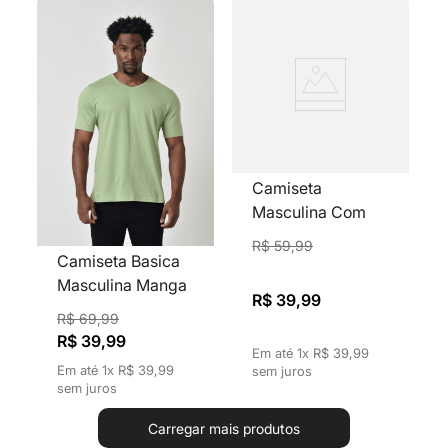
Camiseta
Masculina Com
Estampa Frente e
R$
59
,
99
Verso Mr Kitsch
Camiseta Basica
Preta
Masculina Manga
R$
39
,
99
Curta Algodão
R$
69
,
99
Lisa Gola V Verde
R$
39
,
99
Em até
1
x
R$
39
,
99
Claro
Em até
1
x
R$
39
,
99
sem juros
sem juros