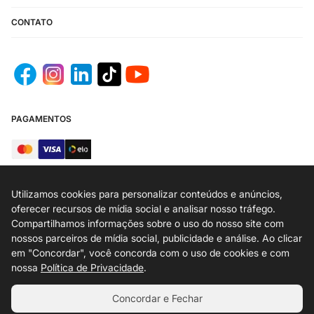
CONTATO
PAGAMENTOS
Utilizamos cookies para personalizar conteúdos e anúncios,
oferecer recursos de mídia social e analisar nosso tráfego.
SEGURANÇA
Compartilhamos informações sobre o uso do nosso site com
nossos parceiros de mídia social, publicidade e análise. Ao clicar
em "Concordar", você concorda com o uso de cookies e com
nossa
Política de Privacidade
.
EA9 MODAS COMÉRCIO DE ROUPAS E CALÇADOS LTDA / AV. CELSO
Concordar e Fechar
GARCIA 306, ANDAR 1 CJ 5 - BRÁS, SP - CEP 03014-000 - CNPJ
31.863.637/0017-00 IE 128.741.520.113