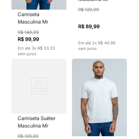
Kitsch Tricô
R$
129
,
99
Rendado Vazado
Camiseta
Branco
Masculina Mr
R$
89
,
99
Kitsch Tricô
R$
149
,
99
Canelado Com
R$
99
,
99
Em até
2
x
R$
44
,
99
Textura Gola
Em até
3
x
R$
33
,
33
sem juros
Redonda Marinho
sem juros
Camiseta Suéter
Masculina Mr
Kitsch Tricô
R$
129
,
99