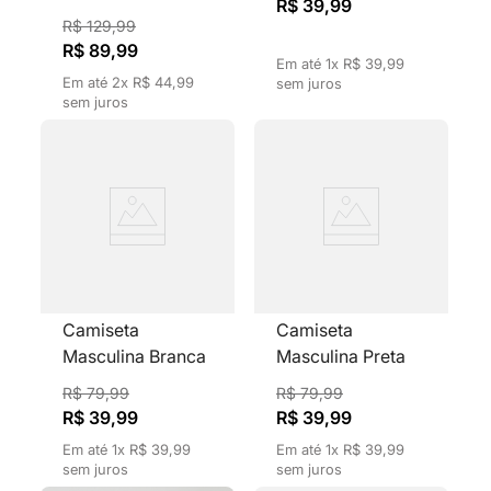
R$
39
,
99
Kitsch Tricô
R$
129
,
99
Rendado Vazado
R$
89
,
99
Em até
1
x
R$
39
,
99
Preto
Em até
2
x
R$
44
,
99
sem juros
sem juros
Camiseta
Camiseta
Masculina Branca
Masculina Preta
Gola Careca
Gola Careca
R$
79
,
99
R$
79
,
99
Estampada
Estampada 1985
R$
39
,
99
R$
39
,
99
Billiard
Em até
1
x
R$
39
,
99
Em até
1
x
R$
39
,
99
sem juros
sem juros