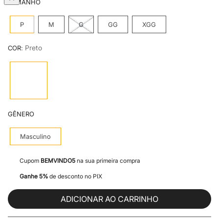
TAMANHO
P
M
G
GG
XGG
:
Preto
COR
GÊNERO
Masculino
Cupom
BEMVINDO5
na sua primeira compra
Ganhe 5%
de desconto no PIX
ADICIONAR AO CARRINHO