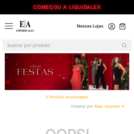
COMEÇOU A LIQUIDALEX
Nossas Lojas
buscar por produto
TERMOS MAIS BUSCADOS
1
º
jaqueta
2
º
calça feminina
3
º
calça
0
Produto
4
º
kitsch
Ordenar por
Mais recentes
5
º
corinthians
6
º
masculino
7
º
mr kitsch