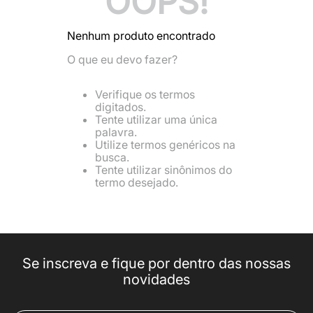
OOPS!
8
º
calça masculina
Nenhum produto encontrado
9
º
jaqueta masculina
O que eu devo fazer?
10
º
jaqueta feminina
Verifique os termos
digitados.
Tente utilizar uma única
palavra.
Utilize termos genéricos na
busca.
Tente utilizar sinônimos do
termo desejado.
Se inscreva e fique por dentro das nossas
novidades