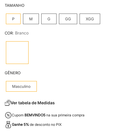
8
º
camiseta
TAMANHO
9
º
mr kitsch
P
M
G
GG
XGG
10
º
jaqueta masculina
:
Branco
COR
GÊNERO
Masculino
Ver tabela de Medidas
Cupom
BEMVINDO5
na sua primeira compra
Ganhe 5%
de desconto no PIX