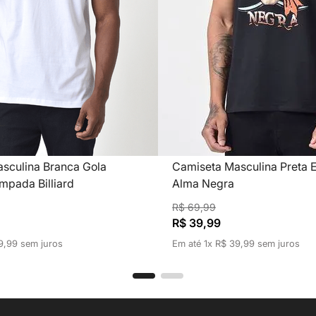
sculina Branca Gola
Camiseta Masculina Preta 
mpada Billiard
Alma Negra
R$
69
,
99
R$
39
,
99
9
,
99
sem juros
Em até
1
x
R$
39
,
99
sem juros