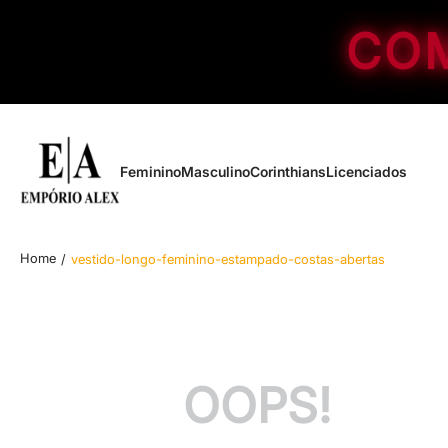
COM
Feminino
Masculino
Corinthians
Licenciados
vestido-longo-feminino-estampado-costas-abertas
OOPS!