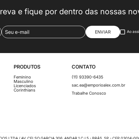
reva e fique por dentro das nossas n
ENVIAR
Ao ass
PRODUTOS
CONTATO
Feminino
(11) 93390-6435
Masculino
sac.ea@emporioalex.com.br
Licenciados
Corinthians
Trabalhe Conosco
TDA / AV. CELSO GARCIA 306, ANDAR 1 CJ 5 - BRÁS, SP - CEP 03014-000 - 