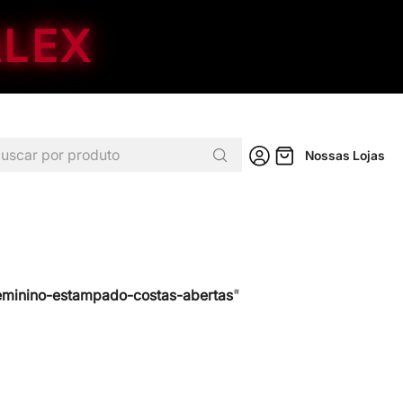
ALEX
car por produto
Nossas Lojas
eminino-estampado-costas-abertas
"