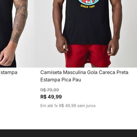
Estampa
Camiseta Masculina Gola Careca Preta
Estampa Pica Pau
R$
79
,
99
R$
49
,
99
Em até
1
x
R$
49
,
99
sem juros