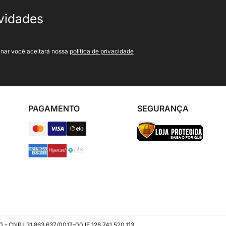
ovidades
inar você aceitará nossa
política de privacidade
PAGAMENTO
SEGURANÇA
CNPJ 31.863.637/0017-00 IE 128.741.520.113