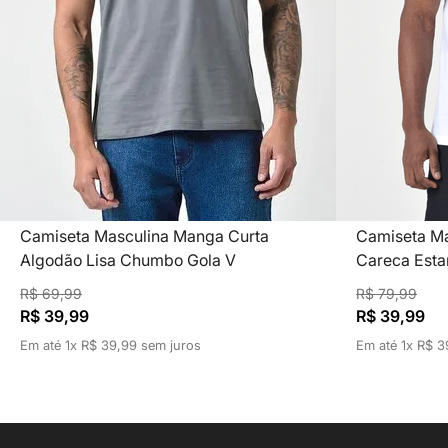
Camiseta Masculina Manga Curta
Camiseta Ma
Algodão Lisa Chumbo Gola V
Careca Esta
R$
69
,
99
R$
79
,
99
R$
39
,
99
R$
39
,
99
Em até
1
x
R$
39
,
99
sem juros
Em até
1
x
R$
3