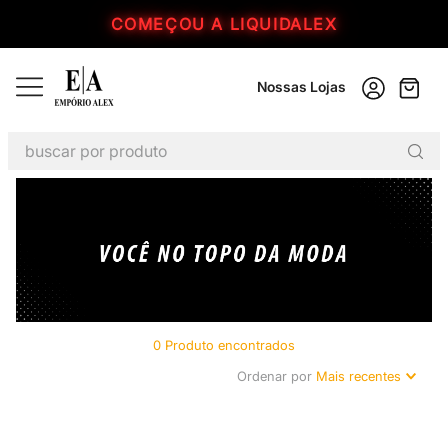
COMEÇOU A LIQUIDALEX
Nossas Lojas
buscar por produto
TERMOS MAIS BUSCADOS
1
º
jaqueta
2
º
calça feminina
3
º
kitsch
4
º
calça
0
Produto
5
º
masculino
Ordenar por
Mais recentes
6
º
corinthians
7
º
calça masculina