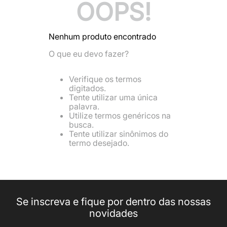
OOPS!
8
º
mr kitsch
9
º
jaqueta masculina
Nenhum produto encontrado
10
º
camiseta
O que eu devo fazer?
Verifique os termos
digitados.
Tente utilizar uma única
palavra.
Utilize termos genéricos na
busca.
Tente utilizar sinônimos do
termo desejado.
Se inscreva e fique por dentro das nossas
novidades