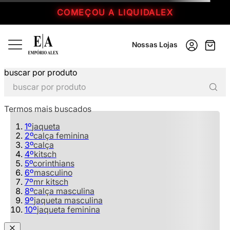
COMEÇOU A LIQUIDALEX
Nossas Lojas
buscar por produto
Recomendamos para você
Termos mais buscados
1
º
jaqueta
2
º
calça feminina
3
º
calça
4
º
kitsch
5
º
corinthians
6
º
masculino
7
º
mr kitsch
8
º
calça masculina
9
º
jaqueta masculina
10
º
jaqueta feminina