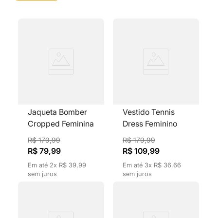
8
º
calça masculina
9
º
jaqueta masculina
10
º
jaqueta feminina
Jaqueta Bomber
Vestido Tennis
Cropped Feminina
Dress Feminino
Listras Bordô
Evasê com Gola V
R$
179
,
99
R$
179
,
99
e Listras Bordô
R$
79
,
99
R$
109
,
99
Em até
2
x
R$
39
,
99
Em até
3
x
R$
36
,
66
sem juros
sem juros