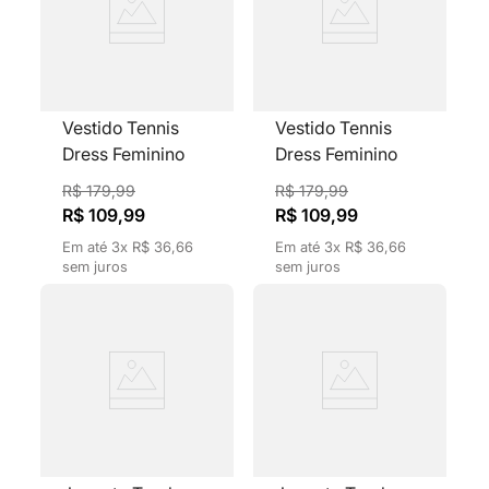
Vestido Tennis
Vestido Tennis
Dress Feminino
Dress Feminino
Evasê com Gola V
Evasê com Gola V
R$
179
,
99
R$
179
,
99
e Listras Preto
e Listras Off White
R$
109
,
99
R$
109
,
99
Em até
3
x
R$
36
,
66
Em até
3
x
R$
36
,
66
sem juros
sem juros