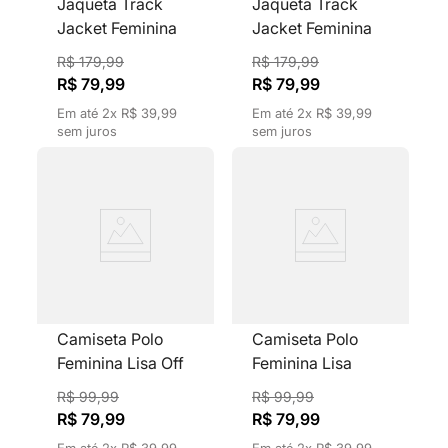
Jaqueta Track
Jaqueta Track
Jacket Feminina
Jacket Feminina
Listras Vermelhas
Listras Vermelhas
R$
179
,
99
R$
179
,
99
Retrô Preto
Retrô Bordô
R$
79
,
99
R$
79
,
99
Em até
2
x
R$
39
,
99
Em até
2
x
R$
39
,
99
sem juros
sem juros
Camiseta Polo
Camiseta Polo
Feminina Lisa Off
Feminina Lisa
White Gola V
Marrom Gola V
R$
99
,
99
R$
99
,
99
R$
79
,
99
R$
79
,
99
Em até
2
x
R$
39
,
99
Em até
2
x
R$
39
,
99