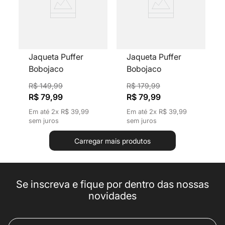
Jaqueta Puffer
Jaqueta Puffer
Bobojaco
Bobojaco
Feminina Gola Alta
Feminina Gola Alta
R$
149
,
99
R$
179
,
99
Off White Com
Rosa Com Capuz
R$
79
,
99
R$
79
,
99
Capuz Removível
Removível
Em até
2
x
R$
39
,
99
Em até
2
x
R$
39
,
99
sem juros
sem juros
Se inscreva e fique por dentro das nossas
novidades