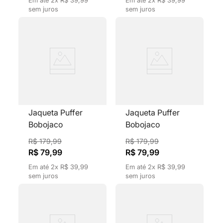
sem juros
sem juros
Jaqueta Puffer
Jaqueta Puffer
Bobojaco
Bobojaco
Feminina Gola Alta
Feminina Gola Alta
R$
179
,
99
R$
179
,
99
Preto Com Capuz
Marrom Com
R$
79
,
99
R$
79
,
99
Removível
Capuz Removível
Em até
2
x
R$
39
,
99
Em até
2
x
R$
39
,
99
sem juros
sem juros