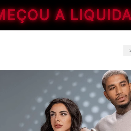
EÇOU A LIQUID
bus
TERMOS MAIS BUSCADOS
1
º
jaqueta
2
º
calça feminina
3
º
kitsch
4
º
calça
5
º
corinthians
6
º
masculino