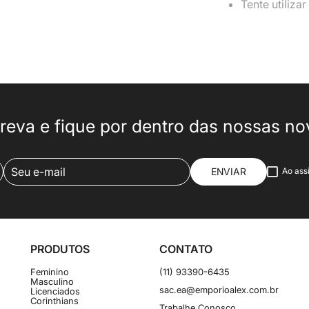
Tente utiliza
reva e fique por dentro das nossas n
ENVIAR
Ao ass
PRODUTOS
CONTATO
Feminino
(11) 93390-6435
Masculino
sac.ea@emporioalex.com.br
Licenciados
Corinthians
Trabalhe Conosco