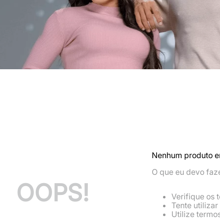
7
º
calça masculina
8
º
mr kitsch
9
º
jaqueta masculina
10
º
jaqueta feminina
Nenhum produto e
O que eu devo faz
OOPS!
Verifique os 
Tente utiliza
Utilize termo