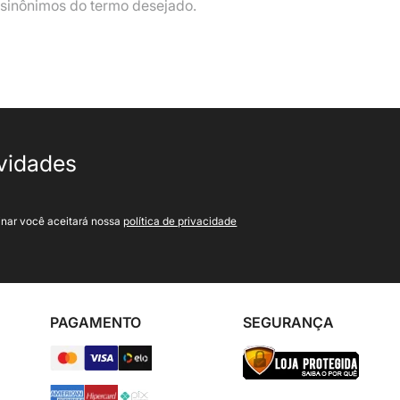
r sinônimos do termo desejado.
ovidades
inar você aceitará nossa
política de privacidade
PAGAMENTO
SEGURANÇA