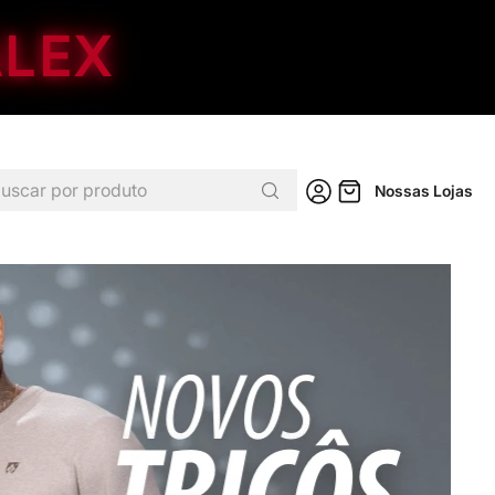
ALEX
car por produto
Nossas Lojas