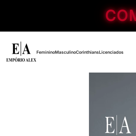
COM
Feminino
Masculino
Corinthians
Licenciados