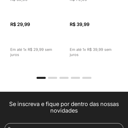
Camiseta Masculina
Camiseta Masculina
Básica Manga Curta
Manga Curta
Gola Redonda Branca
Estampada New York
R$
59
,
99
R$
79
,
99
USA Branca
R$
29
,
99
R$
39
,
99
Em até
1
x
R$
29
,
99
sem
Em até
1
x
R$
39
,
99
sem
juros
juros
Se inscreva e fique por dentro das nossas
novidades