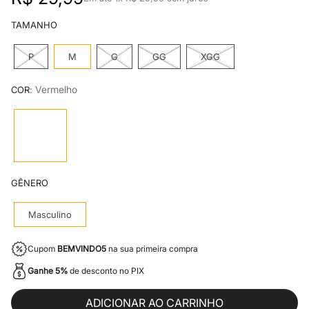
7
º
mr kitsch
8
º
calça masculina
TAMANHO
9
º
jaqueta masculina
P
M
G
GG
XGG
10
º
jaqueta feminina
:
Vermelho
COR
GÊNERO
Masculino
Cupom
BEMVINDO5
na sua primeira compra
Ganhe 5%
de desconto no PIX
ADICIONAR AO CARRINHO