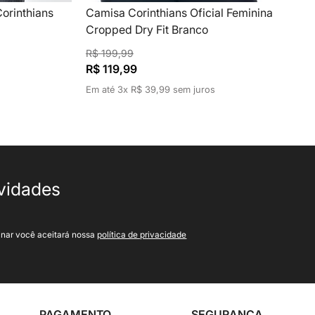
orinthians
Camisa Corinthians Oficial Feminina
Cropped Dry Fit Branco
R$
199
,
99
R$
119
,
99
Em até
3
x
R$
39
,
99
sem juros
ovidades
inar você aceitará nossa
política de privacidade
PAGAMENTO
SEGURANÇA