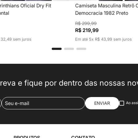
nthians Oficial Dry Fit
Camiseta Masculina Retrô C
ontal
Democracia 1982 Preto
R$
299
,
99
R$
219
,
99
32
,
49
sem juros
Em até
5
x
R$
43
,
99
sem juros
reva e fique por dentro das nossas n
ENVIAR
Ao ass
PRODUTOS
CONTATO