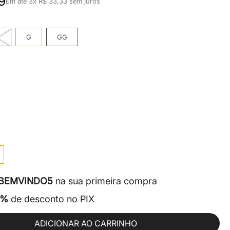
9
Em até
3
x
R$
33
,
33
sem juros
M
G
GG
BEMVINDO5
na sua primeira compra
5%
de desconto no PIX
ADICIONAR AO CARRINHO