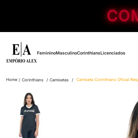
COM
Feminino
Masculino
Corinthians
Licenciados
Camiseta Corinthians Oficial Res
Corinthians
Camisetas