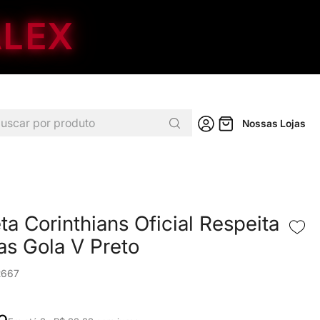
ALEX
car por produto
Nossas Lojas
a Corinthians Oficial Respeita
as Gola V Preto
2667