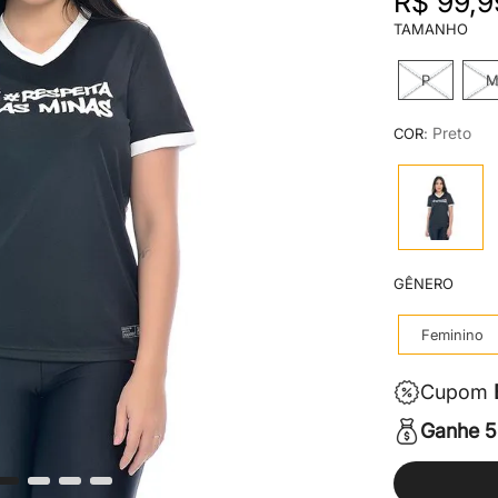
R$
99
,
9
7
º
mr kitsch
TAMANHO
8
º
calça masculina
P
9
º
jaqueta masculina
10
º
jaqueta feminina
:
Preto
COR
GÊNERO
Feminino
Cupom
Ganhe 