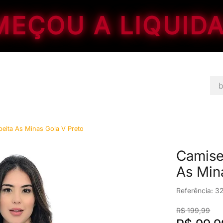
EÇOU A LIQUID
bus
TERMOS MAIS BUSCADOS
1
º
jaqueta
peita As Minas Gola V Preto
2
º
calça feminina
Camiset
3
º
calça
As Min
4
º
kitsch
5
º
corinthians
Referência
:
3
6
º
masculino
R$
199
,
99