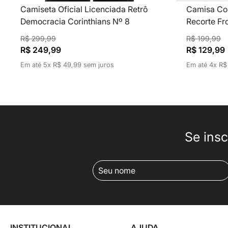
Camiseta Oficial Licenciada Retrô
Camisa Cori
Democracia Corinthians Nº 8
Recorte Fr
R$
299
,
99
R$
199
,
99
R$
249
,
99
R$
129
,
99
Em até
5
x
R$
49
,
99
sem juros
Em até
4
x
R$
Se insc
INSTITUCIONAL
AJUDA