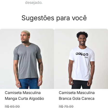
desejado.
8
º
mr kitsch
9
º
jaqueta masculina
Sugestões para você
10
º
camiseta
Camiseta Masculina
Camiseta Masculina
Manga Curta Algodão
Branca Gola Careca
Lisa Chumbo Gola V
Estampada Billiard
R$
69
,
99
R$
79
,
99