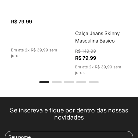
R$
79
,
99
R$
79
,
99
Em até
2
x
R$
39
,
99
sem
Em até
2
x
R$
39
,
99
sem
juros
juros
Se inscreva e fique por dentro das nossas
novidades