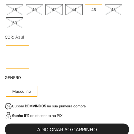
8
º
mr kitsch
38
40
42
44
46
48
9
º
jaqueta masculina
50
10
º
camiseta
:
Azul
COR
GÊNERO
Masculino
Cupom
BEMVINDO5
na sua primeira compra
Ganhe 5%
de desconto no PIX
ADICIONAR AO CARRINHO