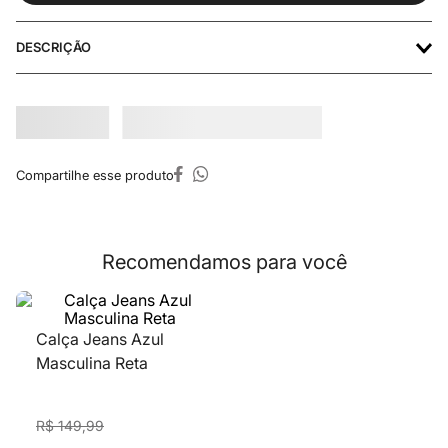
DESCRIÇÃO
Recomendamos para você
Calça Jeans Azul
Calça Jeans Skinny
Masculina Reta
Masculina Basico
Lavagem Escura
R$
149
,
99
R$
149
,
99