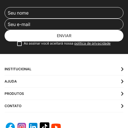
Calça Jeans Skinny
Calça Jeans Preta
Masculina Basico
Slim Masculina Basico
Lavagem Escura
R$
149
,
99
R$
149
,
99
R$
79
,
99
R$
79
,
99
Em até
2
x
R$
39
,
99
sem
Em até
2
x
R$
39
,
99
sem
juros
juros
Se inscreva e fique por dentro das nossas
novidades