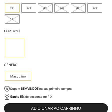
8
º
mr kitsch
38
40
42
44
46
48
9
º
jaqueta masculina
50
10
º
camiseta
:
Azul
COR
GÊNERO
Masculino
Cupom
BEMVINDO5
na sua primeira compra
Ganhe 5%
de desconto no PIX
ADICIONAR AO CARRINHO